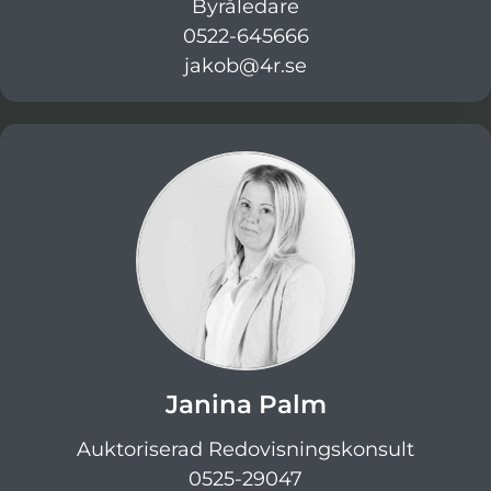
Byråledare
0522-645666
jakob@4r.se
Janina Palm
Auktoriserad Redovisningskonsult
0525-29047