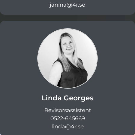
janina@4r.se
Linda Georges
Revisorsassistent
0522-645669
linda@4r.se