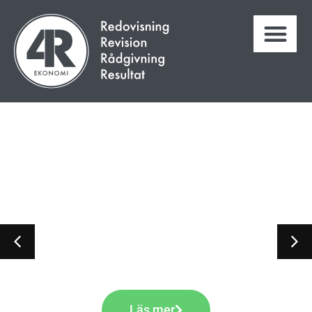
Vill du få mer
tid? Lämna
administrationen
till oss
Läs mer